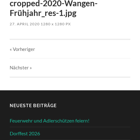
cropped-2020-Wangen-
Frühjahr_res-1.jpg
27. APRIL 2020
1280
x
1280 PX
« Vorheriger
Nächster
»
NEUESTE BEITRÄGE
Feuerwehr und Adlerschützen feiern!
Dorffest 2026