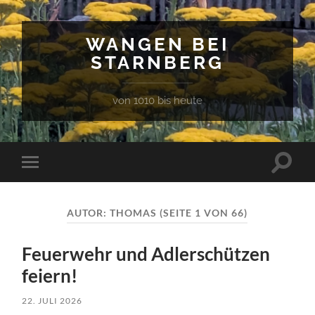
WANGEN BEI
STARNBERG
von 1010 bis heute
Suchfe
Mobile-
ein-/a
Menü
ein-/ausblenden
AUTOR:
THOMAS
(SEITE 1 VON 66)
Feuerwehr und Adlerschützen
feiern!
22. JULI 2026