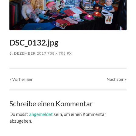
DSC_0132.jpg
6. DEZEMBER 2017
708
x
708 PX
« Vorheriger
Nächster
»
Schreibe einen Kommentar
Du musst
angemeldet
sein, um einen Kommentar
abzugeben.