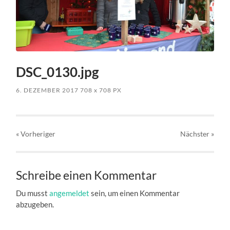
DSC_0130.jpg
6. DEZEMBER 2017
708
x
708 PX
« Vorheriger
Nächster
»
Schreibe einen Kommentar
Du musst
angemeldet
sein, um einen Kommentar
abzugeben.