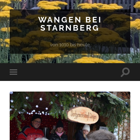
WANGEN BEI
STARNBERG
von 1010 bis heute
Suchfe
Mobile-
ein-/a
Menü
ein-/ausblenden