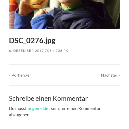
DSC_0276.jpg
6. DEZEMBER 2017
708
x
708 PX
« Vorheriger
Nächster
»
Schreibe einen Kommentar
Du musst
angemeldet
sein, um einen Kommentar
abzugeben.