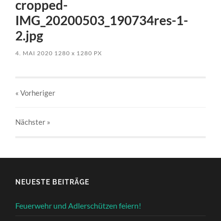
cropped-
IMG_20200503_190734res-1-
2.jpg
4. MAI 2020
1280
x
1280 PX
« Vorheriger
Nächster
»
NEUESTE BEITRÄGE
Feuerwehr und Adlerschützen feiern!