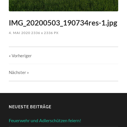
IMG_20200503_190734res-1.jpg
4. MAI 2020
2336
x
2336 PX
« Vorheriger
Nächster
»
NEUESTE BEITRÄGE
Feuerwehr und Adlerschützen feiern!