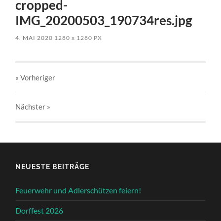
cropped-
IMG_20200503_190734res.jpg
4. MAI 2020
1280
x
1280 PX
« Vorheriger
Nächster
»
NEUESTE BEITRÄGE
Feuerwehr und Adlerschützen feiern!
Dorffest 2026