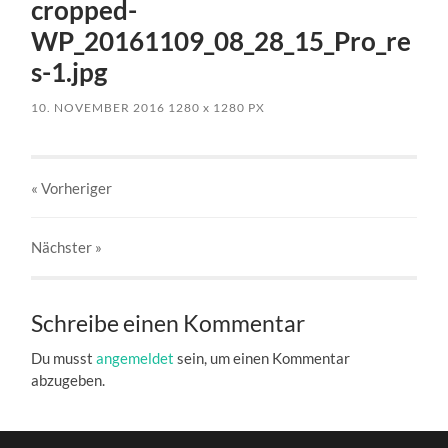
cropped-
WP_20161109_08_28_15_Pro_re
s-1.jpg
10. NOVEMBER 2016
1280
x
1280 PX
« Vorheriger
Nächster
»
Schreibe einen Kommentar
Du musst
angemeldet
sein, um einen Kommentar
abzugeben.