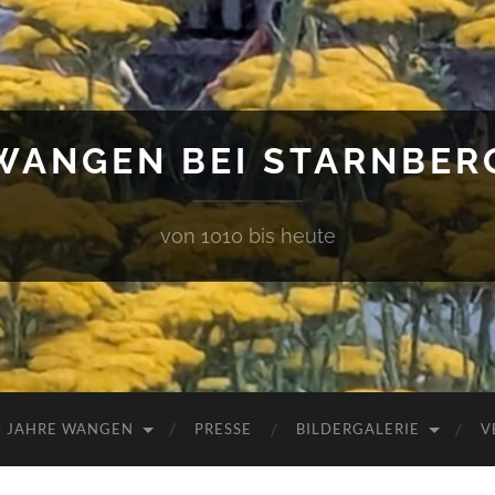
WANGEN BEI STARNBER
von 1010 bis heute
0 JAHRE WANGEN
PRESSE
BILDERGALERIE
V