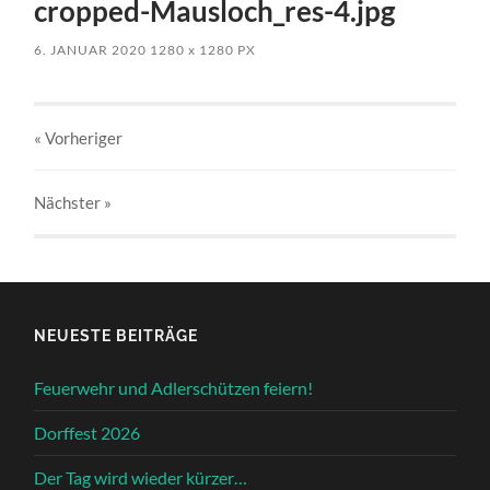
cropped-Mausloch_res-4.jpg
6. JANUAR 2020
1280
x
1280 PX
« Vorheriger
Nächster
»
NEUESTE BEITRÄGE
Feuerwehr und Adlerschützen feiern!
Dorffest 2026
Der Tag wird wieder kürzer…