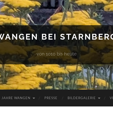
WANGEN BEI STARNBER
von 1010 bis heute
0 JAHRE WANGEN
PRESSE
BILDERGALERIE
V