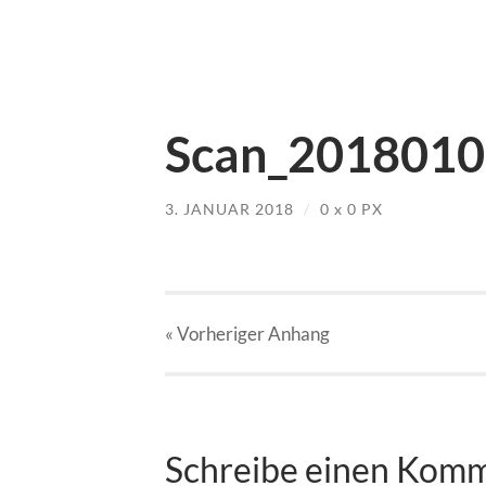
Scan_20180103
3. JANUAR 2018
/
0
x
0 PX
« Vorheriger
Anhang
Schreibe einen Kom