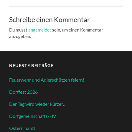
Schreibe einen Kommentar
Du musst
angemeldet
sein, um einen Kommentar
abzugeben.
NEUESTE BEITRÄGE
Feuerwehr und Adlerschützen feiern!
Dorffest 2026
Der Tag wird wieder kürzer…
Dorfgemeinschafts-HV
Ostern naht!