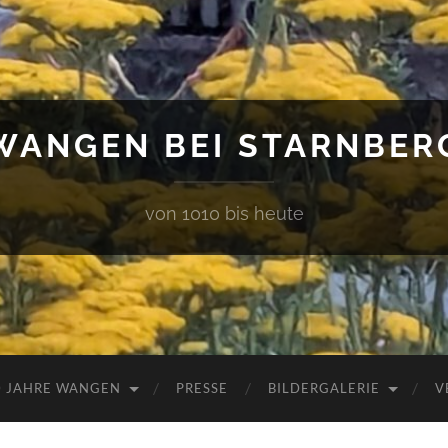
WANGEN BEI STARNBER
von 1010 bis heute
0 JAHRE WANGEN
PRESSE
BILDERGALERIE
V