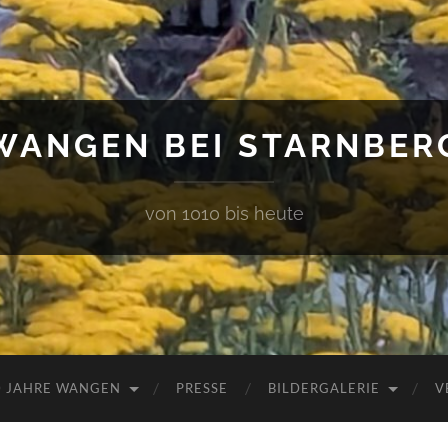
WANGEN BEI STARNBER
von 1010 bis heute
0 JAHRE WANGEN
PRESSE
BILDERGALERIE
V