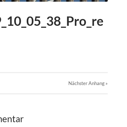
10_05_38_Pro_re
Nächster
Anhang
»
mentar