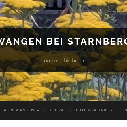
WANGEN BEI STARNBER
von 1010 bis heute
0 JAHRE WANGEN
PRESSE
BILDERGALERIE
V