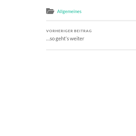
Allgemeines
VORHERIGER BEITRAG
…so geht’s weiter