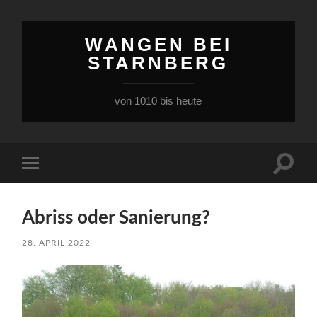
WANGEN BEI
STARNBERG
von 1010 bis heute
Suchfe
Mobile-
ein-/a
Menü
ein-/ausblenden
Abriss oder Sanierung?
28. APRIL 2022