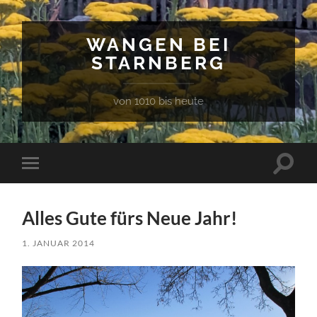
WANGEN BEI
STARNBERG
von 1010 bis heute
Suchfe
Mobile-
ein-/a
Menü
ein-/ausblenden
Alles Gute fürs Neue Jahr!
1. JANUAR 2014