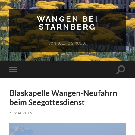
WANGEN BEI
STARNBERG
von 1010 bis heute
Suchfe
Mobile-
ein-/a
Menü
ein-/ausblenden
Blaskapelle Wangen-Neufahrn
beim Seegottesdienst
5. MAI 2016