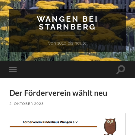
WANGEN BEI
STARNBERG
von 1010 bis heute
Suchfe
Mobile-
ein-/a
Menü
ein-/ausblenden
Der Förderverein wählt neu
2. OKTOBER 2023