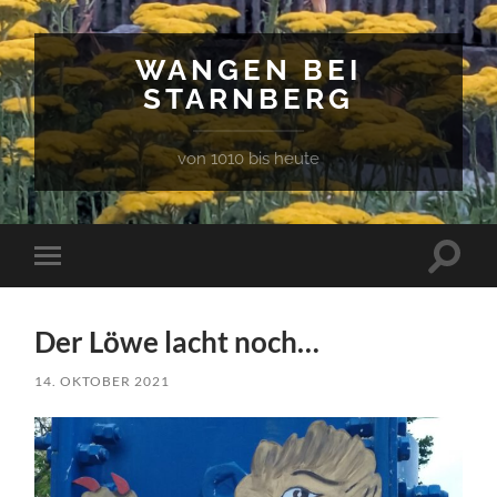
WANGEN BEI
STARNBERG
von 1010 bis heute
Suchfe
Mobile-
ein-/a
Menü
ein-/ausblenden
Der Löwe lacht noch…
14. OKTOBER 2021