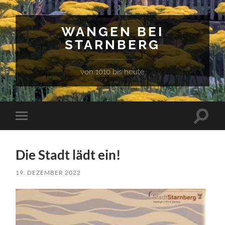
WANGEN BEI
STARNBERG
von 1010 bis heute
Suchfe
Mobile-
ein-/a
Menü
ein-/ausblenden
Die Stadt lädt ein!
19. DEZEMBER 2022