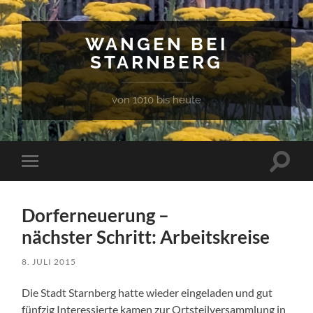
WANGEN BEI
STARNBERG
von 1010 bis heute
Suchfe
Mobile-
ein-/a
Menü
ein-/ausblenden
Dorferneuerung –
nächster Schritt: Arbeitskreise
8. JULI 2015
Die Stadt Starnberg hatte wieder eingeladen und gut
fünfzig Interessierte kamen zur Ortsteilversammlung in