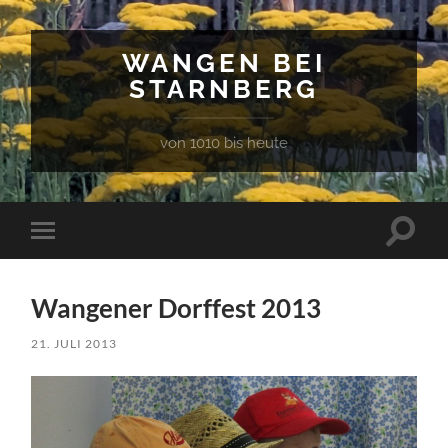
WANGEN BEI
STARNBERG
von 1010 bis heute
Suchfe
Mobile-
ein-/a
Menü
ein-/ausblenden
Wangener Dorffest 2013
21. JULI 2013