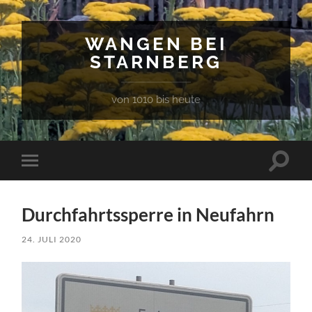
WANGEN BEI
STARNBERG
von 1010 bis heute
Suchfe
Mobile-
ein-/a
Menü
ein-/ausblenden
Durchfahrtssperre in Neufahrn
24. JULI 2020