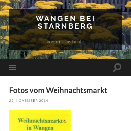
WANGEN BEI
STARNBERG
von 1010 bis heute
Suchfe
Mobile-
ein-/a
Menü
ein-/ausblenden
Fotos vom Weihnachtsmarkt
25. NOVEMBER 2014