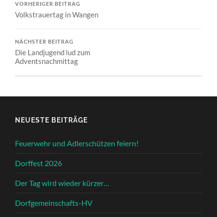
VORHERIGER BEITRAG
Volkstrauertag in Wangen
NÄCHSTER BEITRAG
Die Landjugend lud zum
Adventsnachmittag
NEUESTE BEITRÄGE
Feuerwehr und Adlerschützen feiern!
Dorffest 2026
Der Tag wird wieder kürzer…
Dorfgemeinschafts-HV