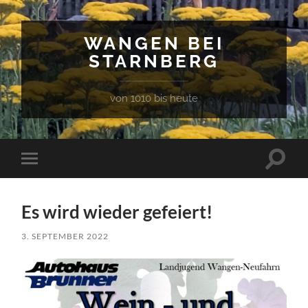
WANGEN BEI
STARNBERG
von 1010 bis heute
Suchfe
Mobile-
ein-/a
Menü
ein-/ausblenden
Es wird wieder gefeiert!
3. SEPTEMBER 2022