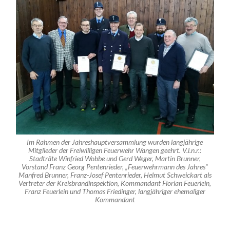
Im Rahmen der Jahreshauptversammlung wurden langjährige
Mitglieder der Freiwilligen Feuerwehr Wangen geehrt. V.l.n.r.:
Stadträte Winfried Wobbe und Gerd Weger, Martin Brunner,
Vorstand Franz Georg Pentenrieder, „Feuerwehrmann des Jahres“
Manfred Brunner, Franz-Josef Pentenrieder, Helmut Schweickart als
Vertreter der Kreisbrandinspektion, Kommandant Florian Feuerlein,
Franz Feuerlein und Thomas Friedinger, langjähriger ehemaliger
Kommandant