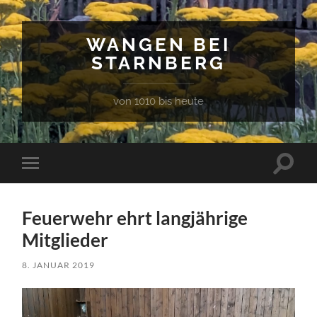
WANGEN BEI
STARNBERG
von 1010 bis heute
Suchfe
Mobile-
ein-/a
Menü
ein-/ausblenden
Feuerwehr ehrt langjährige
Mitglieder
8. JANUAR 2019