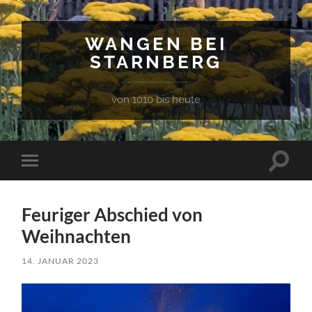
WANGEN BEI
STARNBERG
von 1010 bis heute
Suchfe
Mobile-
ein-/a
Menü
ein-/ausblenden
Feuriger Abschied von
Weihnachten
14. JANUAR 2023