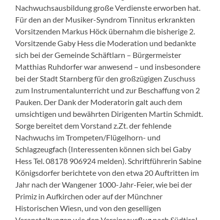
Nachwuchsausbildung große Verdienste erworben hat.
Für den an der Musiker-Syndrom Tinnitus erkrankten
Vorsitzenden Markus Höck übernahm die bisherige 2.
Vorsitzende Gaby Hess die Moderation und bedankte
sich bei der Gemeinde Schäftlarn – Bürgermeister
Matthias Ruhdorfer war anwesend – und insbesondere
bei der Stadt Starnberg für den großzügigen Zuschuss
zum Instrumentalunterricht und zur Beschaffung von 2
Pauken. Der Dank der Moderatorin galt auch dem
umsichtigen und bewährten Dirigenten Martin Schmidt.
Sorge bereitet dem Vorstand z.Zt. der fehlende
Nachwuchs im Trompeten/Flügelhorn- und
Schlagzeugfach (Interessenten können sich bei Gaby
Hess Tel. 08178 906924 melden). Schriftführerin Sabine
Königsdorfer berichtete von den etwa 20 Auftritten im
Jahr nach der Wangener 1000-Jahr-Feier, wie bei der
Primiz in Aufkirchen oder auf der Münchner
Historischen Wiesn, und von den geselligen
Veranstaltungen wie den Vereinsausflug nach Südtirol