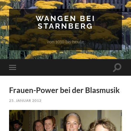
WANGEN BEI
STARNBERG
von 1010 bis heute
Suchfe
Mobile-
ein-/a
Menü
ein-/ausblenden
Frauen-Power bei der Blasmusik
25. JANUAR 2012