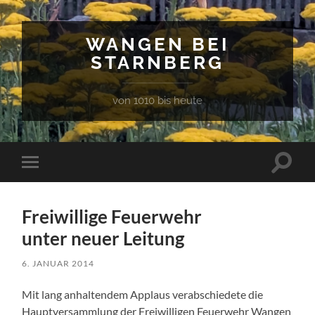
WANGEN BEI
STARNBERG
von 1010 bis heute
Suchfe
Mobile-
ein-/a
Menü
ein-/ausblenden
Freiwillige Feuerwehr
unter neuer Leitung
6. JANUAR 2014
Mit lang anhaltendem Applaus verabschiedete die
Hauptversammlung der Freiwilligen Feuerwehr Wangen