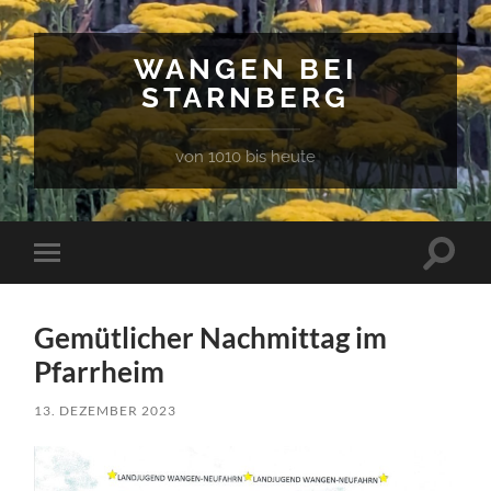
WANGEN BEI
STARNBERG
von 1010 bis heute
Suchfe
Mobile-
ein-/a
Menü
ein-/ausblenden
Gemütlicher Nachmittag im
Pfarrheim
13. DEZEMBER 2023