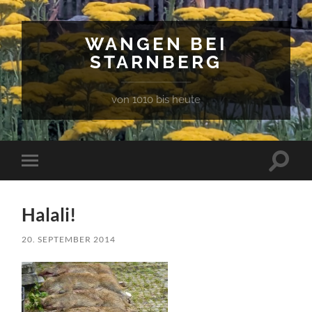
WANGEN BEI
STARNBERG
von 1010 bis heute
Suchfe
Mobile-
ein-/a
Menü
ein-/ausblenden
Halali!
20. SEPTEMBER 2014