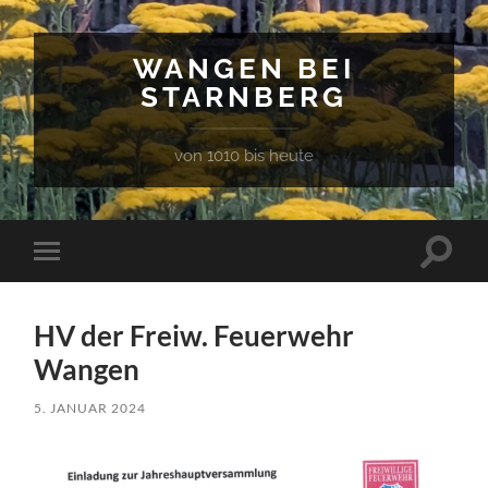
WANGEN BEI
STARNBERG
von 1010 bis heute
Suchfe
Mobile-
ein-/a
Menü
ein-/ausblenden
HV der Freiw. Feuerwehr
Wangen
5. JANUAR 2024