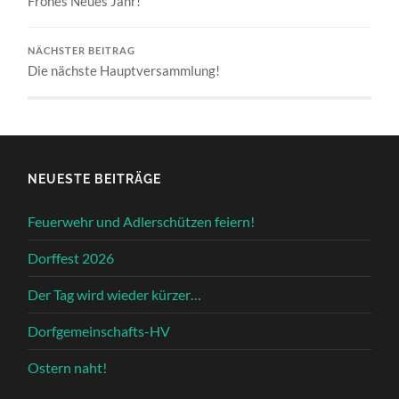
Frohes Neues Jahr!
NÄCHSTER BEITRAG
Die nächste Hauptversammlung!
NEUESTE BEITRÄGE
Feuerwehr und Adlerschützen feiern!
Dorffest 2026
Der Tag wird wieder kürzer…
Dorfgemeinschafts-HV
Ostern naht!