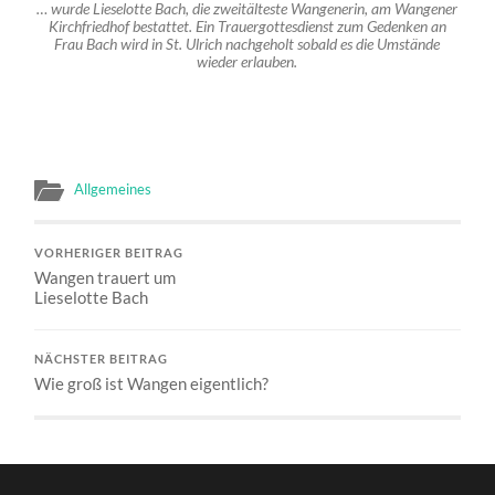
… wurde Lieselotte Bach, die zweitälteste Wangenerin, am Wangener
Kirchfriedhof bestattet. Ein Trauergottesdienst zum Gedenken an
Frau Bach wird in St. Ulrich nachgeholt sobald es die Umstände
wieder erlauben.
Allgemeines
VORHERIGER BEITRAG
Wangen trauert um
Lieselotte Bach
NÄCHSTER BEITRAG
Wie groß ist Wangen eigentlich?