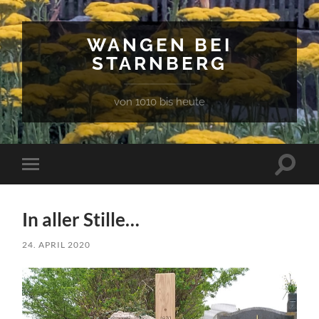
WANGEN BEI
STARNBERG
von 1010 bis heute
Suchfe
Mobile-
ein-/a
Menü
ein-/ausblenden
In aller Stille…
24. APRIL 2020