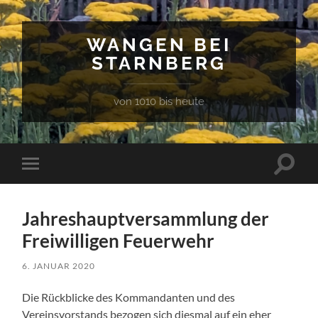
WANGEN BEI
STARNBERG
von 1010 bis heute
Suchfe
Mobile-
ein-/a
Menü
ein-/ausblenden
Jahreshauptversammlung der
Freiwilligen Feuerwehr
6. JANUAR 2020
Die Rückblicke des Kommandanten und des
Vereinsvorstands bezogen sich diesmal auf ein eher