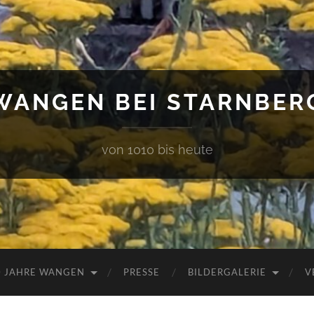
WANGEN BEI STARNBER
von 1010 bis heute
0 JAHRE WANGEN
PRESSE
BILDERGALERIE
V