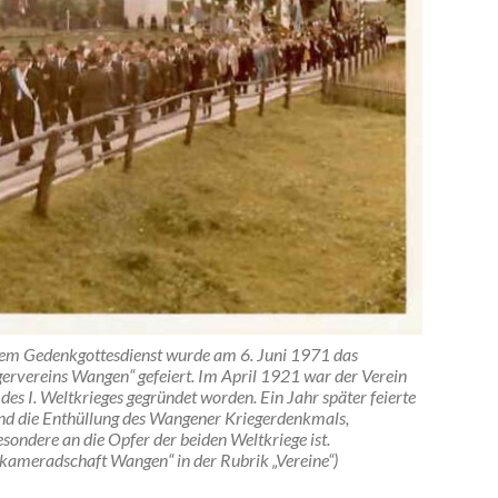
nem Gedenkgottesdienst wurde am 6. Juni 1971 das
ervereins Wangen“ gefeiert. Im April 1921 war der Verein
es I. Weltkrieges gegründet worden. Ein Jahr später feierte
nd die Enthüllung des Wangener Kriegerdenkmals,
esondere an die Opfer der beiden Weltkriege ist.
nkameradschaft Wangen“ in der Rubrik „Vereine“)