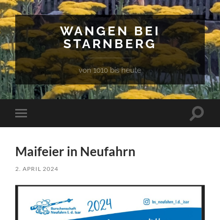
WANGEN BEI
STARNBERG
von 1010 bis heute
Suchfe
Mobile-
ein-/a
Menü
ein-/ausblenden
Maifeier in Neufahrn
2. APRIL 2024