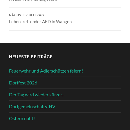
NÄCHSTER BEITRAG
Lebensrettender AED in Wangen
NEUESTE BEITRÄGE
Feuerwehr und Adlerschützen feiern!
Dorffest 2026
Der Tag wird wieder kürzer…
Dorfgemeinschafts-HV
Ostern naht!