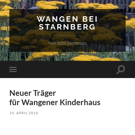
WANGEN BEI
STARNBERG
von 1010 bis heute
Suchfe
Mobile-
ein-/a
Menü
ein-/ausblenden
Neuer Träger
für Wangener Kinderhaus
14. APRIL 2016