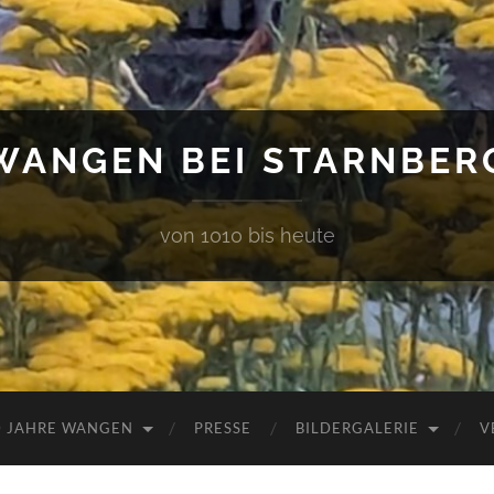
WANGEN BEI STARNBER
von 1010 bis heute
0 JAHRE WANGEN
PRESSE
BILDERGALERIE
V