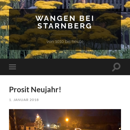
WANGEN BEI
STARNBERG
von 1010 bis heute
Suchfe
Mobile-
ein-/a
Menü
ein-/ausblenden
Prosit Neujahr!
1. JANUAR 2018