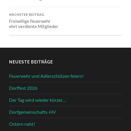
NÄCHSTER BEITRAG
Freiwillige Feuerwehr
ehrt verdiente Mitglieder
NEUESTE BEITRÄGE
Feuerwehr und Adlerschützen feiern!
Dorffest 2026
Der Tag wird wieder kürzer…
Dorfgemeinschafts-HV
Ostern naht!