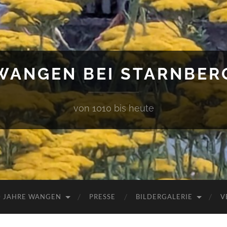
WANGEN BEI STARNBER
von 1010 bis heute
0 JAHRE WANGEN
PRESSE
BILDERGALERIE
V