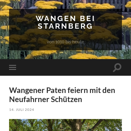
WANGEN BEI
STARNBERG
von 1010 bis heute
Suchfe
Mobile-
ein-/a
Menü
ein-/ausblenden
Wangener Paten feiern mit den
Neufahrner Schützen
14. JULI 2024