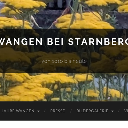
WANGEN BEI STARNBER
von 1010 bis heute
0 JAHRE WANGEN
PRESSE
BILDERGALERIE
V