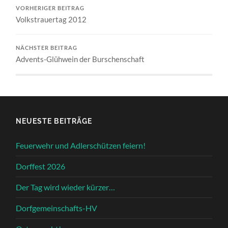
VORHERIGER BEITRAG
Volkstrauertag 2012
NÄCHSTER BEITRAG
Advents-Glühwein der Burschenschaft
NEUESTE BEITRÄGE
Feuerwehr und Adlerschützen feiern!
Dorffest 2026
Der Tag wird wieder kürzer…
Dorfgemeinschafts-HV