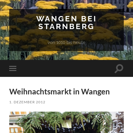
WANGEN BEI
STARNBERG
von 1010 bis heute
Suchfe
Mobile-
ein-/a
Menü
ein-/ausblenden
Weihnachtsmarkt in Wangen
1. DEZEMBER 2012