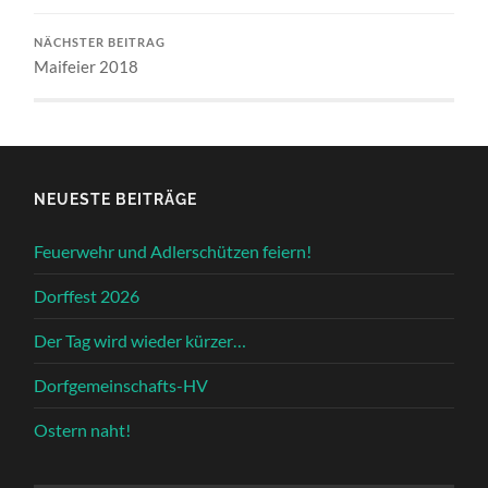
NÄCHSTER BEITRAG
Maifeier 2018
NEUESTE BEITRÄGE
Feuerwehr und Adlerschützen feiern!
Dorffest 2026
Der Tag wird wieder kürzer…
Dorfgemeinschafts-HV
Ostern naht!