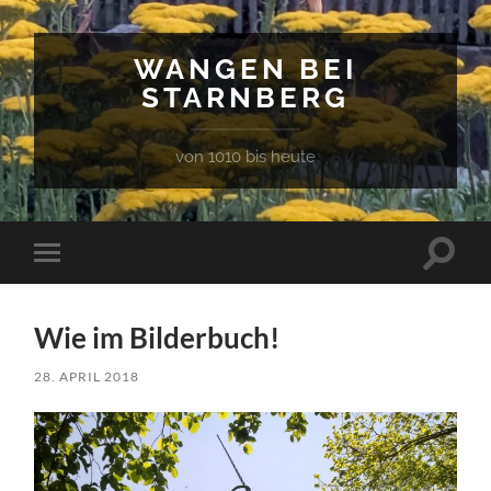
WANGEN BEI
STARNBERG
von 1010 bis heute
Suchfe
Mobile-
ein-/a
Menü
ein-/ausblenden
Wie im Bilderbuch!
28. APRIL 2018