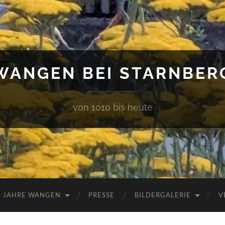
WANGEN BEI STARNBER
von 1010 bis heute
0 JAHRE WANGEN
PRESSE
BILDERGALERIE
V