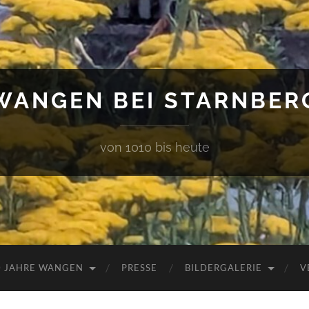
WANGEN BEI STARNBER
von 1010 bis heute
0 JAHRE WANGEN
PRESSE
BILDERGALERIE
V